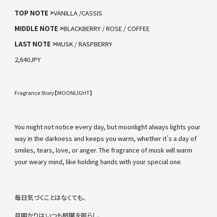
TOP NOTE >
VANILLA /CASSIS
MIDDLE NOTE >
BLACKBERRY / ROSE / COFFEE
LAST NOTE >
MUSK / RASPBERRY
2,640JPY
Fragrance Story【MOONLIGHT】
You might not notice every day, but moonlight always lights your
way in the darkness and keeps you warm, whether it’s a day of
smiles, tears, love, or anger. The fragrance of musk will warm
your weary mind, like holding hands with your special one.
毎日気づくことはなくても、
月明かりはいつも暗闇を照らし、