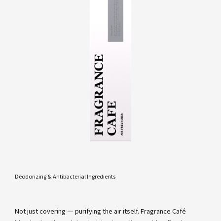
Deodorizing & Antibacterial Ingredients
Not just covering — purifying the air itself. Fragrance Café