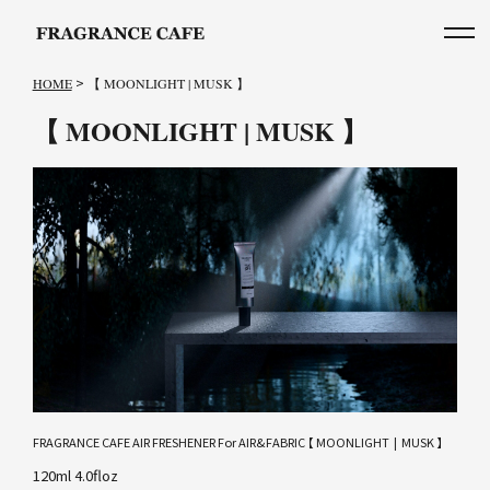
>
HOME
【 MOONLIGHT | MUSK 】
【 MOONLIGHT | MUSK 】
FRAGRANCE CAFE AIR FRESHENER For AIR&FABRIC 【 MOONLIGHT  |  MUSK 】
120ml 4.0floz