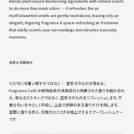
blends plant-based deodorizing ingredients with refined scents
to do more than mask odors — it refreshes the air
itself.Unwanted smells are gently neutralized, leaving only an
elegant, lingering fragrance.A space-refreshing air freshener
that subtly scents your surroundings and elevates everyday
moments.
消臭 & 抗菌成分
ただ匂いを覆い隠すのではなく ― 空気そのものを清める。
Fragrance Café は植物由来の消臭成分と洗練された香りを組み合わ
せ、単なるマスキングではなく、空気そのものをリフレッシュします。不
要な匂いをやさしく中和し、上品で余韻のある香りだけを残します。
空間に香りを添え、日常のひとときを格上げするエアーフレッシュナー
です